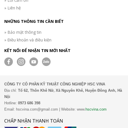
» Lời cảm ơn
» Liên hệ
NHỮNG THÔNG TIN CẦN BIẾT
» Bảo mật thông tin
» Điều khoản và điều kiện
KẾT NỐI ĐỂ NHẬN TIN MỚI NHẤT
CÔNG TY CỔ PHẦN KỸ THUẬT CÔNG NGHIỆP HSC VINA
Địa chỉ:
Tổ 62, Thôn Khê Nữ, Xã Nguyên Khê, Huyện Đông Anh, Hà
Nội
Hotline:
0973 686 398
Email: hscvina.com@gmail.com | Website: www.
hscvina.com
CHẤP NHẬN THANH TOÁN